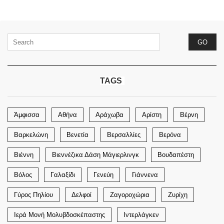
TAGS
Άμφισσα
Αθήνα
Αράχωβα
Αρίστη
Βέρνη
Βαρκελώνη
Βενετία
Βερσαλλίες
Βερόνα
Βιέννη
Βιεννέζικα Δάση Μάγιερλινγκ
Βουδαπέστη
Βόλος
Γαλαξίδι
Γενεύη
Γιάννενα
Γύρος Πηλίου
Δελφοί
Ζαγοροχώρια
Ζυρίχη
Ιερά Μονή Μολυβδοσκέπαστης
Ιντερλάγκεν