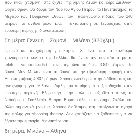
που είναι χτισμένη στις όχθες της λίμνης Λεμάν και έδρα Διεθνών
Οργανισμών. Θα δούμε τον Ναό του Άγιου Πέτρου, το Πανεπιστήμιο, το
Μέγαρο των Ηνωμένων Εθνών, τον πασίγνωστο πίδακα των 140
μέτρων, το άνθινο ρόλοι κ.α. Τακτοποίηση σε ξενοδοχείο, στην
ευρύτερη περιοχή, διανυκτέρευση.
5η μέρα: Γενεύη – Σαμονί – Μιλάνο (320χλμ.)
Πρωινό και αναχώρηση για Σαμονί. Σε ένα από τα καλύτερα
χιονοδρομικά κέντρα της Γαλλίας θα έχετε την δυνατότητα με το
teleferic να επισκεφθείτε τον παγετώνα σε ύψος 3.842 μέτρων. Το
βουνό Μον Μπλαν είναι το βουνό με την υψηλότερη κορυφή στην
Ευρώπη ύψους 4.807 μέτρων. Χρόνος ελεύθερος στην διάθεση σας και
αναχωρηση για Μιλανο. Αφιξη τακτοποίηση στο ξενοδοχείο στην
ευρύτερη περιοχή. Εξερευνηστε την πόλη με αξιοθέατα όπως το
Ντουόμο, η Γκαλλερία Βιτόριο Εμμανουέλε, η περίφημη Σκάλα και
άλλα σημαντικά μνημεία. Χρόνος διαθέσιμος στη πασίγνωστη αγορά
της πόλης για shopping therapy. Δεν χρειάζεται να ξοδευτείτε για να
ζήσετε την εμπειρία. Διανυκτέρευση.
6η μέρα: Μιλάνο – Αθήνα