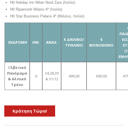
Htl Holiday Inn Milan Nord Zara (Ιταλία)
Htl Ripamonti Milano 4*
(Ιταλία)
Htl Star Business Palace 4* (Μιλάνο, Ιταλία)
ΠΑΙ
€ ΔΙΚΛΙΝΟ/
€
ΕΩ
ΕΚΔΡΟΜΗ
ΗΜ.
ΑΝΑΧ.
ΤΡΙΚΛΙΝΟ
ΜΟΝΟΚΛΙΝΟ
Ε
(
ΕΝΗΛ
Ε
λβετικό
Πανόραμα
24,28,30
6
499,00
699,00
47
& Αλπικό
& 31/12
Τρένο
Kράτηση Τώρα!