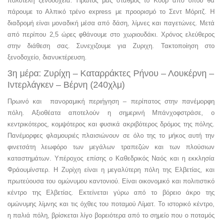
πολυτελή ξενοδοχεία. Πρώτος μας σταθμός το Κουρ από όπου θα
πάρουμε το Αλπικό τρένο express με προορισμό το Σεντ Μόριτζ. Η
διαδρομή είναι μοναδική μέσα από δάση, λίμνες και παγετώνες. Μετά
από περίπου 2,5 ώρες φθάνουμε στο χωριουδάκι. Χρόνος ελεύθερος
στην διάθεση σας. Συνεχιζουμε για Ζυριχη. Τακτοποίηση στο
ξενοδοχείο, διανυκτέρευση.
3η μέρα: Ζυρίχη – Καταρράκτες Ρήνου – Λουκέρνη –
Ιντερλάγκεν – Βέρνη (240χλμ)
Πρωινό και πανοραμική περιήγηση – περίπατος στην πανέμορφη
πόλη. Αξιοθέατα αποτελούν η σημερινή Μπάνχοφστράσε, ο
κεντρικότερος, κομψότερος και φυσικά ακριβότερος δρόμος της πόλης.
Πανέμορφες φλαμουριές πλαισιώνουν σε όλο της το μήκος αυτή την
φινετσάτη λεωφόρο των μεγάλων τραπεζών και των πλούσιων
καταστημάτων. Υπέροχος επίσης ο Καθεδρικός Ναός και η εκκλησία
Φράουμίνστερ. Η Ζυρίχη είναι η μεγαλύτερη πόλη της Ελβετίας, και
πρωτεύουσα του ομώνυμου καντονιού. Είναι οικονομικό και πολιτιστικό
κέντρο της Ελβετίας. Εκτείνεται γύρω από το βόρειο άκρο της
ομώνυμης λίμνης και τις όχθες του ποταμού Λίματ. Το ιστορικό κέντρο,
η παλιά πόλη, βρίσκεται λίγο βορειότερα από το σημείο που ο ποταμός