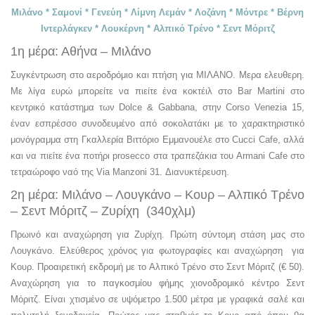
Μιλάνο * Σαμονί * Γενεύη * Λίμνη Λεμάν * Λοζάνη * Μόντρε * Βέρνη
Ιντερλάγκεν * Λουκέρνη * Αλπικό Τρένο * Σεντ Μόριτζ
1η μέρα: Αθήνα – Μιλάνο
Συγκέντρωση στο αεροδρόμιο και πτήση για ΜΙΛΑΝΟ. Μερα ελευθερη.
Με λίγα ευρώ μπορείτε να πιείτε ένα κοκτέιλ στο Bar Martini στο
κεντρικό κατάστημα των Dolce & Gabbana, στην Corso Venezia 15,
έναν εσπρέσσο συνοδευμένο από σοκολατάκι με το χαρακτηριστικό
μονόγραμμα στη Γκαλλερία Βιττόριο Εμμανουέλε στο Cucci Cafe, αλλά
και να πιείτε ένα ποτήρι prosecco στα τραπεζάκια του Armani Cafe στο
τετραώροφο ναό της Via Manzoni 31. Διανυκτέρευση.
2η μέρα: Μιλάνο – Λουγκάνο – Κουρ – Αλπικό Τρένο
– Σεντ Μόριτζ – Ζυρίχη (340χλμ)
Πρωινό και αναχώρηση για Ζυρίχη. Πρώτη σύντομη στάση μας στο
Λουγκάνο. Ελεύθερος χρόνος για φωτογραφίες και αναχώρηση για
Κουρ. Προαιρετική εκδρομή με το Αλπικό Τρένο στο Σεντ Μόριτζ (€ 50).
Αναχώρηση για το παγκοσμίου φήμης χιονοδρομικό κέντρο Σεντ
Μόριτζ. Είναι χτισμένο σε υψόμετρο 1.500 μέτρα με γραφικά σαλέ και