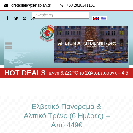
[:el]
[:]
cretaplan@cretaplan.gr
+30 2810241131
ΑΡΙΣΤΟΚΡΑΤΙΚΗ ΒΙΕΝΝΗ - 245€
Δώρο η εκδρομή στο Σάλτσμπουργκ!
HOT DEALS
Αριστοκρατική Βιέννη & ΔΩΡΟ το Σάλτσμπουργκ – 4,5 & 6 η
Ελβετικό Πανόραμα &
Αλπικό Τρένο (6 Ημέρες) –
Από 449€