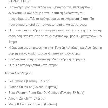
ΧΑΡΑΚΤΗΡΕΣ
Η ανωτέρω ροή των εκδρομών, ξεναγήσεων, περιηγήσεων,
ενδέχεται να αλλάξει για την καλύτερη διεξαγωγή του
προγράμματος.Τελικό πρόγραμμα με το ενημερωτικό σας. Το
πρόγραμμα μπορεί να πραγματοποιηθεί και αντίστροφα
Οι προαιρετικές εκδρομές πληρώνονται μόνο στο γραφείο κατά την
εξόφληση σας και απαιτείται ελάχιστος αριθμός συμμετεχόντων 25
άτομα
Η διανυκτέρευση μπορεί να γίνει Γενεύη ή Λωζάνη και Λουκέρνη ή
Ζυρίχη χωρίς καμία παράλειψη από το πρόγραμμα
Συνδιαζεται με την αντιστοιχη οδικη εκδρομη 8 ημερών.
Οι τιμές υπολογίζονται κατά άτομο.
Πιθανά ξενοδοχεία:
Les
Nations
(Γενεύη, Ελβετία)
Clarion Suites 4* (Γενεύη, Ελβετία)
Best Western Porte Sud De Genève (Γενεύη, Ελβετία)
Allegra Zurich 4*
(Ελβετία)
Marriott Courtyard Zurich
(Ελβετία)