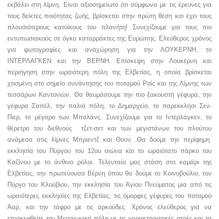
εκβάλει στη λίμνη. Είναι αξιοσημείωτο ότι σύμφωνα με τις έρευνες για
τους δείκτες ποιότητας ζωής, βρίσκεται στην πρώτη θέση και έχει τους
πλουσιότερους κατοίκους του πλανήτη! Συνεχίζουμε για τους πιο
εντυπωσιακούς σε όγκο καταρράκτες της Ευρώπης. Ελεύθερος χρόνος
για φωτογραφίες και αναχώρηση για την ΛΟΥΚΕΡΝΗ, το
ΙΝΤΕΡΛΑΓΚΕΝ και την ΒΕΡΝΗ. Επίσκεψη στην Λουκέρνη και
περιήγηση στην ωραιότερη πόλη της Ελβετίας, η οποία βρίσκεται
χτισμένη στο σημείο συνάντησης του ποταμού Ροίς και της Λίμνης των
τεσσάρων Καντονιών. Θα θαυμάσουμε την πιο ξακουστή γέφυρα, την
γέφυρα Σαπέλ, την παλιά πόλη, το Δημαρχείο, το παρεκκλήσι Σεν-
Πιερ, το μέγαρο των Μπαλάνς. Συνεχίζουμε για το Ιντερλάγκεν, το
θέρετρο του διεθνούς τζετ-σετ και των μεγιστάνων του πλούτου
ανάμεσα στις λίμνες Μπριεντζ και Θουν. Θα δούμε την περίφημη
εκκλησία του Πύργου του 12ου αιώνα και το ωραιότατο πάρκο του
Καζίνου με το άνθινο ρόλοι. Τελευταία μας στάση στο καμάρι της
Ελβετίας, την πρωτεύουσα Βέρνη όπου θα δούμε το Κοινοβούλιο, τον
Πύργο του Κλούβιου, την εκκλησία του Άγιου Πνεύματος μια από τις
ωραιότερες εκκλησίες της Ελβετίας, τις όμορφες γέφυρες του ποταμού
Άαρ, και την τάφρο με τις αρκούδες. Χρόνος ελεύθερος για να
επισκεφθείτε την Μεσαιωνική πόλη με τις χαρακτηριστικές στοές και τα