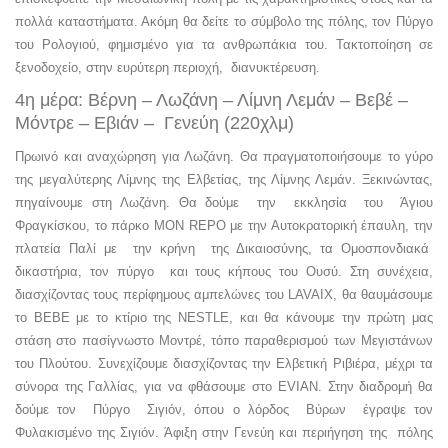
πολλά καταστήματα. Ακόμη θα δείτε το σύμβολο της πόλης, τον Πύργο
του Ρολογιού, φημισμένο για τα ανθρωπάκια του. Τακτοποίηση σε
ξενοδοχείο, στην ευρύτερη περιοχή, διανυκτέρευση.
4η μέρα: Βέρνη – Λωζάνη – Λίμνη Λεμάν – Bεβέ –
Mόντρε – Eβιάν – Γενεύη (220χλμ)
Πρωινό και αναχώρηση για Λωζάνη. Θα πραγματοποιήσουμε το γύρο
της μεγαλύτερης Λίμνης της Ελβετίας, της Λίμνης Λεμάν. Ξεκινώντας,
πηγαίνουμε στη Λωζάνη. Θα δούμε την εκκλησία του Άγιου
Φραγκίσκου, το πάρκο MON REPO με την Αυτοκρατορική έπαυλη, την
πλατεία Παλί με την κρήνη της Δικαιοσύνης, τα Ομοσπονδιακά
δικαστήρια, τον πύργο και τους κήπους του Ουσύ. Στη συνέχεια,
διασχίζοντας τους περίφημους αμπελώνες του LAVAIX, θα θαυμάσουμε
το ΒΕΒΕ με το κτίριο της ΝΕSTLE, και θα κάνουμε την πρώτη μας
στάση στο πασίγνωστο Μοντρέ, τόπο παραθερισμού των Μεγιστάνων
του Πλούτου. Συνεχίζουμε διασχίζοντας την Ελβετική Ριβιέρα, μέχρι τα
σύνορα της Γαλλίας, για να φθάσουμε στο EVIAN. Στην διαδρομή θα
δούμε τον Πύργο Σιγιόν, όπου ο λόρδος Βύρων έγραψε τον
Φυλακισμένο της Σιγιόν. Άφιξη στην Γενεύη και περιήγηση της πόλης