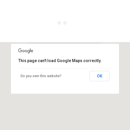
CRETA PLAN TRAVEL SERVICE
This page can't load Google Maps correctly.
Λεωφ. Καλοκαιρινού Ανδρέα & Κισσάμου 2
Ηράκλειο, 71202, Κρήτη
OK
Do you own this website?