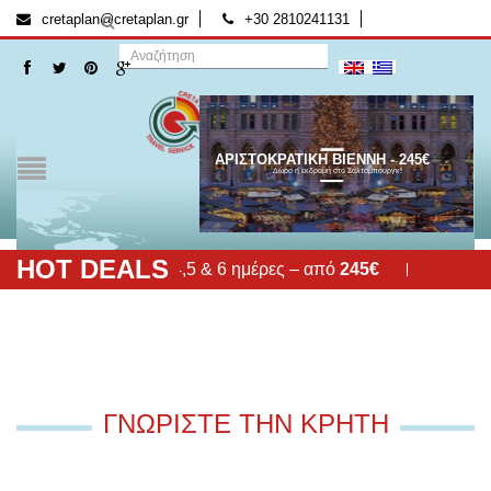
[:el]
[:]
cretaplan@cretaplan.gr
+30 2810241131
ΑΡΙΣΤΟΚΡΑΤΙΚΗ ΒΙΕΝΝΗ - 245€
Δώρο η εκδρομή στο Σάλτσμπουργκ!
HOT DEALS
 το Σάλτσμπουργκ – 4,5 & 6 ημέρες – από
245€
ΓΝΩΡΙΣΤΕ ΤΗΝ ΚΡΗΤΗ