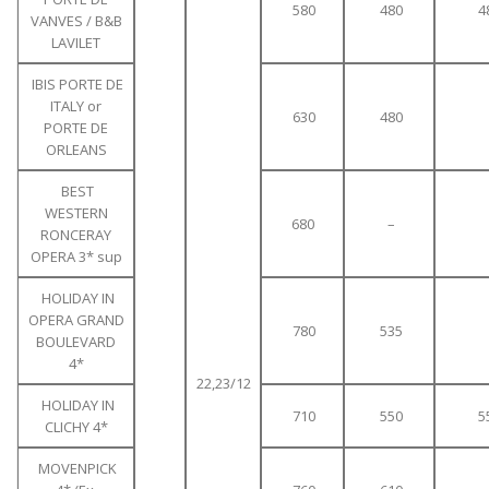
580
480
4
VANVES / B&B
LAVILET
IBIS PORTE DE
ITALY or
630
480
PORTE DE
ORLEANS
BEST
WESTERN
680
–
RONCERAY
OPERA 3* sup
HOLIDAY IN
OPERA GRAND
780
535
BOULEVARD
4*
22,23/12
HOLIDAY IN
710
550
5
CLICHY 4*
MOVENPICK