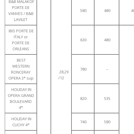
B&B MALAKOF
PORTE DE
580
480
4
VANVES / B&B
LAVILET
IBIS PORTE DE
ITALY or
630
480
PORTE DE
ORLEANS
BEST
WESTERN
780
–
28,29
RONCERAY
/12
OPERA 3* sup
HOLIDAY IN
OPERA GRAND
820
535
BOULEVARD
4*
HOLIDAY IN
740
580
CLICHY 4*