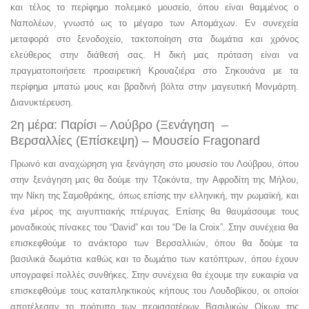
και τέλος το περίφημο πολεμικό μουσείο, όπου είναι θαμμένος ο
Ναπολέων, γνωστό ως το μέγαρο των Απομάχων. Εν συνεχεία
μεταφορά στο ξενοδοχείο, τακτοποίηση στα δωμάτια και χρόνος
ελεύθερος στην διάθεσή σας. H δική μας πρόταση είναι να
πραγματοποιήσετε προαιρετική Κρουαζιέρα στο Σηκουάνα με τα
περίφημα μπατώ μους και βραδινή βόλτα στην μαγευτική Μονμάρτη.
Διανυκτέρευση.
2η μέρα: Παρίσι – Λούβρο (Ξενάγηση –
Βερσαλλίες (Επίσκεψη) – Μουσείο Fragonard
Πρωινό και αναχώρηση για ξενάγηση στο μουσείο του Λούβρου, όπου
στην ξενάγηση μας θα δούμε την Τζοκόντα, την Αφροδίτη της Μήλου,
την Νίκη της Σαμοθράκης, όπως επίσης την ελληνική, την ρωμαϊκή, και
ένα μέρος της αιγυπτιακής πτέρυγας. Επίσης θα θαυμάσουμε τους
μοναδικούς πίνακες του “David” και του “De la Croix”. Στην συνέχεια θα
επισκεφθούμε το ανάκτορο των Βερσαλλιών, όπου θα δούμε τα
βασιλικά δωμάτια καθώς και το δωμάτιο των κατόπτρων, όπου έχουν
υπογραφεί πολλές συνθήκες. Στην συνέχεια θα έχουμε την ευκαιρία να
επισκεφθούμε τους καταπληκτικούς κήπους του Λουδοβίκου, οι οποίοι
αποτέλεσαν το πρότυπο των περισσοτέρων Βασιλικών Οίκων της