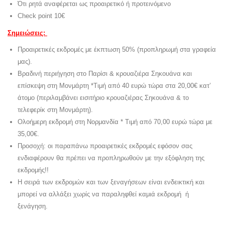
Ότι ρητά αναφέρεται ως προαιρετικό ή προτεινόμενο
Check point 10€
Σημειώσεις:
Προαιρετικές εκδρομές με έκπτωση 50% (προπληρωμή στα γραφεία
μας).
Βραδινή περιήγηση στο Παρίσι & κρουαζιέρα Σηκουάνα και
επίσκεψη στη Μονμάρτη *Τιμή από 40 ευρώ τώρα στα 20,00€ κατ’
άτομο (περιλαμβάνει εισιτήριο κρουαζιέρας Σηκουάνα & το
τελεφερίκ στη Μονμάρτη).
Ολοήμερη εκδρομή στη Νορμανδία * Τιμή από 70,00 ευρώ τώρα με
35,00€.
Προσοχή: οι παραπάνω προαιρετικές εκδρομές εφόσον σας
ενδιαφέρουν θα πρέπει να προπληρωθούν με την εξόφληση της
εκδρομής!!
Η σειρά των εκδρομών και των ξεναγήσεων είναι ενδεικτική και
μπορεί να αλλάξει χωρίς να παραληφθεί καμιά εκδρομή ή
ξενάγηση.