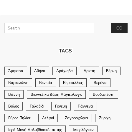
TAGS
Άμφισσα
Αθήνα
Αράχωβα
Αρίστη
Βέρνη
Βαρκελώνη
Βενετία
Βερσαλλίες
Βερόνα
Βιέννη
Βιεννέζικα Δάση Μάγιερλινγκ
Βουδαπέστη
Βόλος
Γαλαξίδι
Γενεύη
Γιάννενα
Γύρος Πηλίου
Δελφοί
Ζαγοροχώρια
Ζυρίχη
Ιερά Μονή Μολυβδοσκέπαστης
Ιντερλάγκεν