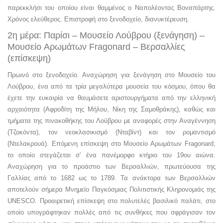
παρεκκλήσι του οποίου είναι θαμμένος ο Ναπολέοντας Βοναπάρτης.
Χρόνος ελεύθερος. Επιστροφή στο ξενοδοχείο, διανυκτέρευση.
2η μέρα: Παρίσι – Μουσείο Λούβρου (ξενάγηση) –
Μουσείο Αρωμάτων Fragonard – Βερσαλλίες
(επίσκεψη)
Πρωινό στο ξενοδοχείο. Αναχώρηση για ξενάγηση στο Μουσείο του
Λούβρου, ένα από τα τρία μεγαλύτερα μουσεία του κόσμου, όπου θα
έχετε την ευκαιρία να θαυμάσετε αριστουργήματα από την ελληνική
αρχαιότητα (Αφροδίτη της Μήλου, Νίκη της Σαμοθράκης), καθώς και
τμήματα της πινακοθήκης του Λούβρου με αναφορές στην Αναγέννηση
(Τζοκόντα), τον νεοκλασικισμό (Νταβίντ) και τον ρομαντισμό
(Ντελακρουά). Επόμενη επίσκεψη στο Μουσείο Αρωμάτων Fragonard,
το οποίο στεγάζεται σ’ ένα πανέμορφο κτήριο του 19ου αιώνα.
Αναχώρηση για το προάστιο των Βερσαλλιών, πρωτεύουσα της
Γαλλίας από το 1682 ως το 1789. Τα ανάκτορα των Βερσαλλιών
αποτελούν σήμερα Μνημείο Παγκόσμιας Πολιτιστικής Κληρονομιάς της
UNESCO. Προαιρετική επίσκεψη στο πολυτελές βασιλικό παλάτι, στο
οποίο υπογράφτηκαν πολλές από τις συνθήκες που σφράγισαν τον