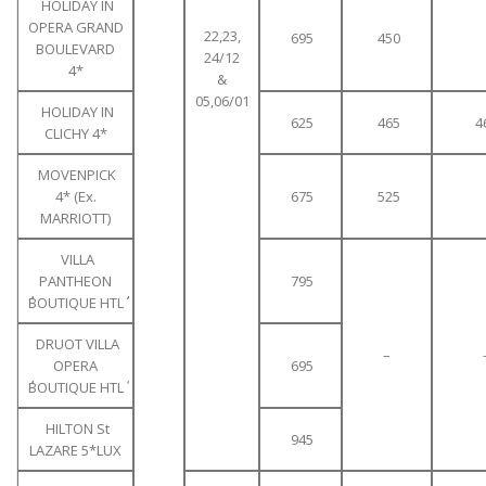
HOLIDAY IN
OPERA GRAND
22,23,
695
450
BOULEVARD
24/12
4*
&
05,06/01
HOLIDAY IN
625
465
4
CLICHY 4*
MOVENPICK
4* (Ex.
675
525
MARRIOTT)
VILLA
PANTHEON
795
΄΄BOUTIQUE HTL΄΄
DRUOT VILLA
–
OPERA
695
΄΄BOUTIQUE HTL΄
HILTON St
945
LAZARE 5*LUX