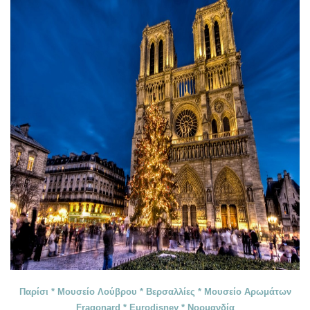
Παρίσι *
M
ουσείο
Λούβρου *
Βερσαλλίες *
Μουσείο
Αρωμάτων
Fragonard *
Eurodisney *
Νορμανδία