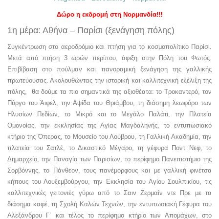
Δώρο η εκδρομή στη Νορμανδία!!!
1η μέρα: Αθήνα – Παρίσι (ξενάγηση πόλης)
Συγκέντρωση στο αεροδρόμιο και πτήση για το κοσμοπολίτικο Παρίσι.
Μετά από πτήση 3 ωρών περίπου, άφιξη στην Πόλη του Φωτός.
Επιβίβαση στο πούλμαν και πανοραμική ξενάγηση της γαλλικής
πρωτεύουσας. Ακολουθώντας την ιστορική και καλλιτεχνική εξέλιξη της
πόλης, θα δούμε τα πιο σημαντικά της αξιοθέατα: το Τροκαντερό, τον
Πύργο του Άιφελ, την Αψίδα του Θριάμβου, τη διάσημη λεωφόρο των
Ηλυσίων Πεδίων, το Μικρό και το Μεγάλο Παλάτι, την Πλατεία
Ομονοίας, την εκκλησίας της Αγίας Μαγδαληνής, το εντυπωσιακό
κτήριο της Όπερας, το Μουσείο του Λούβρου, τη Γαλλική Ακαδημία, την
πλατεία του Σατλέ, το Δικαστικό Μέγαρο, τη γέφυρα Ποντ Νεφ, το
Δημαρχείο, την Παναγία των Παρισίων, το περίφημο Πανεπιστήμιο της
Σορβόννης, το Πάνθεον, τους πανέμορφους και με γαλλική φινέτσα
κήπους του Λουξεμβούργου, την Εκκλησία του Αγίου Σουλπικίου, τις
καλλιτεχνικές γειτονιές γύρω από το Σαιν Ζερμαίν ντε Πρε με τα
διάσημα καφέ, τη Σχολή Καλών Τεχνών, την εντυπωσιακή Γέφυρα του
Αλεξάνδρου Γ΄ και τέλος το περίφημο κτήριο των Απομάχων, στο