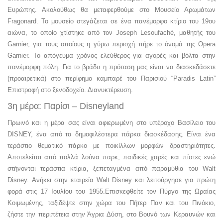
Ευρώπης. Ακολούθως θα μεταφερθούμε στο Μουσείο Αρωμάτων
Fragonard. Το μουσείο στεγάζεται σε ένα πανέμορφο κτίριο του 19ου
αιώνα, το οποίο χτίστηκε από τον Joseph Lesoufaché, μαθητής του
Garnier, για τους οποίους η γύρω περιοχή πήρε το όνομά της Opera
Garnier. Το απόγευμα χρόνος ελεύθερος για αγορές και βόλτα στην
πανέμορφη πόλη. Για το βράδυ η πρόταση μας είναι να διασκεδάσετε
(προαιρετικά) στο περίφημο καμπαρέ του Παρισιού “Paradis Latin”
Επιστροφή στο ξενοδοχείο. Διανυκτέρευση.
3η μέρα: Παρίσι – Disneyland
Πρωινό και η μέρα σας είναι αφιερωμένη στο υπέροχο Βασίλειο του
DISNEY, ένα από τα δημοφιλέστερα πάρκα διασκέδασης. Είναι ένα
τεράστιο θεματικό πάρκο με ποικίλλων μορφών δραστηριότητες.
Αποτελείται από πολλά λούνα παρκ, παιδικές χαρές και πίστες ενώ
στήνονται τεράστια κτίρια, ξεπεταγμένα από παραμύθια του Walt
Disney. Ανήκει στην εταιρεία Walt Disney και λειτούργησε για πρώτη
φορά στις 17 Ιουλίου του 1955.Επισκεφθείτε τον Πύργο της Ωραίας
Κοιμωμένης, ταξιδέψτε στην χώρα του Πήτερ Παν και του Πινόκιο,
ζήστε την περιπέτεια στην Άγρια Δύση, στο Βουνό των Κεραυνών και