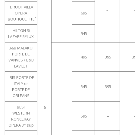
DRUOT VILLA
–
OPERA
695
΄΄BOUTIQUE HTL΄΄
HILTON St
945
LAZARE 5*LUX
B&B MALAKOF
PORTE DE
495
395
3
VANVES / B&B
LAVILET
IBIS PORTE DE
ITALY or
545
395
PORTE DE
ORLEANS
BEST
6
WESTERN
595
–
RONCERAY
OPERA 3* sup