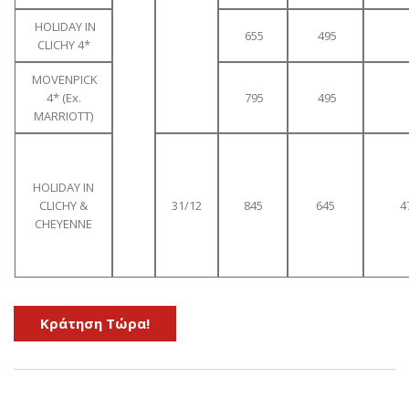
HOLIDAY IN
655
495
CLICHY 4*
MOVENPICK
4* (Ex.
795
495
MARRIOTT)
HOLIDAY IN
CLICHY &
31/12
845
645
4
CHEYEΝNE
Kράτηση Τώρα!