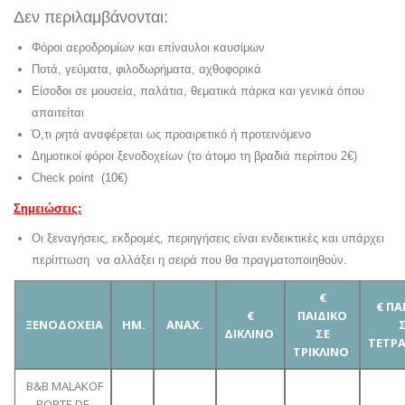
Δεν περιλαμβάνονται:
Φόροι αεροδρομίων και επίναυλοι καυσίμων
Ποτά, γεύματα, φιλοδωρήματα, αχθοφορικά
Είσοδοι σε μουσεία, παλάτια, θεματικά πάρκα και γενικά όπου
απαιτείται
Ό,τι ρητά αναφέρεται ως προαιρετικό ή προτεινόμενο
Δημοτικοί φόροι ξενοδοχείων (το άτομο τη βραδιά περίπου 2€)
Check point (10€)
Σημειώσεις:
Οι ξεναγήσεις, εκδρομές, περιηγήσεις είναι ενδεικτικές και υπάρχει
περίπτωση να αλλάξει η σειρά που θα πραγματοποιηθούν.
€
€ ΠΑ
€
ΠΑΙΔΙΚΟ
ΞΕΝΟΔΟΧΕΙΑ
ΗΜ.
ΑΝΑΧ.
ΔΙΚΛΙΝΟ
ΣΕ
ΤΕΤΡ
ΤΡΙΚΛΙΝΟ
B&B MALAKOF
PORTE DE