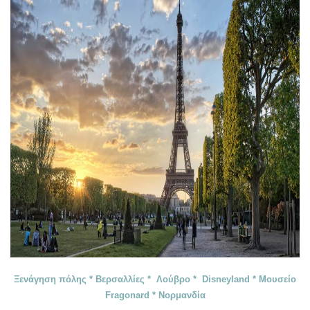
Ξενάγηση πόλης * Βερσαλλίες * Λούβρο * Disneyland * Μουσείο
Fragonard * Νορμανδία