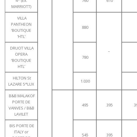
4* (Ex.
760
610
MARRIOTT)
VILLA
PANTHEON
880
‘BOUTIQUE
‘HTL’
DRUOT VILLA
–
OPERA
780
‘BOUTIQUE
HTL’
HILTON St
1.030
LAZARE 5*LUX
B&B MALAKOF
PORTE DE
495
395
3
VANVES / B&B
LAVILET
BIS PORTE DE
ITALY or
545
395