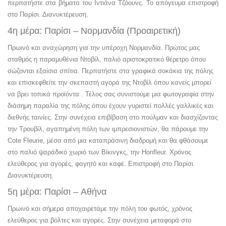
περπατήστε στα βήματα του Ιντιάνα Τζόουνς. Το απόγευμα επιστροφή
στο Παρίσι. Διανυκτέρευση.
4η μέρα: Παρίσι – Νορμανδία (Προαιρετική)
Πρωινό και αναχώρηση για την υπέροχη Νορμανδία. Πρώτος μας
σταθμός η παραμυθένια Ντoβίλ, παλιό αριστοκρατικό θέρετρο όπου
σώζονται εξαίσια σπίτια. Περπατήστε στα γραφικά σοκάκια της πόλης
και επισκεφθείτε την σκεπαστή αγορά της Ντοβίλ όπου κανείς μπορεί
να βρει τοπικά προϊόντα . Τέλος σας συνιστούμε μια φωτογραφία στην
διάσημη παραλία της πόλης όπου έχουν γυριστεί πολλές γαλλικές και
διεθνής ταινίες. Στην συνέχεια επιβίβαση στο πούλμαν και διασχίζοντας
την Τρουβίλ, αγαπημένη πόλη των ιμπρεσιονιστών, θα πάρουμε την
Cote Fleurie, μέσα από μια καταπράσινη διαδρομή και θα φθάσουμε
στο παλιό ψαράδικό χωριό των Βίκινγκς, την Honfleur. Χρόνος
ελεύθερος για αγορές, φαγητό και καφέ. Επιστροφή στο Παρίσι.
Διανυκτέρευση.
5η μέρα: Παρίσι – Αθήνα
Πρωινό και σήμερα αποχαιρετάμε την πόλη του φωτός, χρόνος
ελεύθερος για βόλτες και αγορές. Στην συνέχεια μεταφορά στο