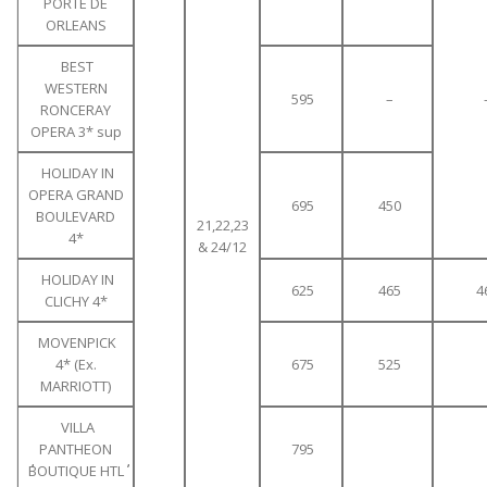
PORTE DE
ORLEANS
BEST
WESTERN
595
–
RONCERAY
OPERA 3* sup
HOLIDAY IN
OPERA GRAND
695
450
BOULEVARD
21,22,23
4*
& 24/12
HOLIDAY IN
625
465
4
CLICHY 4*
MOVENPICK
4* (Ex.
675
525
MARRIOTT)
VILLA
PANTHEON
795
΄΄BOUTIQUE HTL΄΄