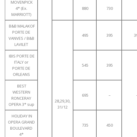
MOVENPICK
4* (Ex.
880
730
MARRIOTT)
B&B MALAKOF
PORTE DE
495
395
3
VANVES / B&B
LAVILET
IBIS PORTE DE
ITALY or
545
395
PORTE DE
ORLEANS
BEST
WESTERN
695
–
RONCERAY
28,29,30,
OPERA 3* sup
31/12
HOLIDAY IN
OPERA GRAND
735
450
BOULEVARD
4*