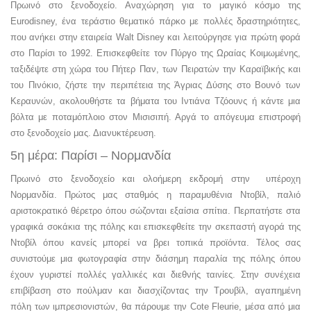
Πρωινό στο ξενοδοχείο. Αναχώρηση για το μαγικό κόσμο της
Eurodisney, ένα τεράστιο θεματικό πάρκο με πολλές δραστηριότητες,
που ανήκει στην εταιρεία Walt Disney και λειτούργησε για πρώτη φορά
στο Παρίσι το 1992. Επισκεφθείτε τον Πύργο της Ωραίας Κοιμωμένης,
ταξιδέψτε στη χώρα του Πήτερ Παν, των Πειρατών την Καραϊβικής και
του Πινόκιο, ζήστε την περιπέτεια της Άγριας Δύσης στο Βουνό των
Κεραυνών, ακολουθήστε τα βήματα του Ιντιάνα Τζόουνς ή κάντε μια
βόλτα με ποταμόπλοιο στον Μισισιπή. Αργά το απόγευμα επιστροφή
στο ξενοδοχείο μας. Διανυκτέρευση.
5η μέρα: Παρίσι – Νορμανδία
Πρωινό στο ξενοδοχείο και ολοήμερη εκδρομή στην υπέροχη
Νορμανδία. Πρώτος μας σταθμός η παραμυθένια Ντoβίλ, παλιό
αριστοκρατικό θέρετρο όπου σώζονται εξαίσια σπίτια. Περπατήστε στα
γραφικά σοκάκια της πόλης και επισκεφθείτε την σκεπαστή αγορά της
Ντοβίλ όπου κανείς μπορεί να βρει τοπικά προϊόντα. Τέλος σας
συνιστούμε μια φωτογραφία στην διάσημη παραλία της πόλης όπου
έχουν γυριστεί πολλές γαλλικές και διεθνής ταινίες. Στην συνέχεια
επιβίβαση στο πούλμαν και διασχίζοντας την Τρουβίλ, αγαπημένη
πόλη των ιμπρεσιονιστών, θα πάρουμε την Cote Fleurie, μέσα από μια