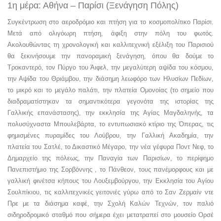
1η μέρα: Αθήνα – Παρίσι (Ξενάγηση Πόλης)
Συγκέντρωση στο αεροδρόμιο και πτήση για το κοσμοπολίτικο Παρίσι.
Μετά από ολιγόωρη πτήση, άφιξη στην πόλη του φωτός.
Ακολουθώντας τη χρονολογική και καλλιτεχνική εξέλιξη του Παρισιού
θα ξεκινήσουμε την πανοραμική ξενάγηση, όπου θα δούμε το
Τροκαντερό, τον Πύργο του Άιφελ, την μεγαλύτερη αψίδα του κόσμου,
την Αψίδα του Θριάμβου, την διάσημη λεωφόρο των Ηλυσίων Πεδίων,
το μικρό και το μεγάλο παλάτι, την πλατεία Ομονοίας (το σημείο που
διαδραματίστηκαν τα σημαντικότερα γεγονότα της ιστορίας της
Γαλλικής επανάστασης), την εκκλησία της Αγίας Μαγδαληνής, τα
πολυσύχναστα Μπουλεβάρτα, το εντυπωσιακό κτίριο της Όπερας, τις
φημισμένες πυραμίδες του Λούβρου, την Γαλλική Ακαδημία, την
πλατεία του Σατλέ, το Δικαστικό Μέγαρο, την νέα γέφυρα Ποντ Νεφ, το
Δημαρχείο της πόλεως, την Παναγία των Παρισίων, το περίφημο
Πανεπιστήμιο της Σορβόννης , το Πάνθεον, τους πανέμορφους και με
γαλλική φινέτσα κήπους του Λουξεμβούργου, την Εκκλησία του Αγίου
Σουλπίκιου, τις καλλιτεχνικές γειτονιές γύρω από το Σαν Ζερμαίν ντε
Πρε με τα διάσημα καφέ, την Σχολή Καλών Τεχνών, τον παλιό
σιδηροδρομικό σταθμό που σήμερα έχει μετατραπεί στο μουσείο Ορσέ