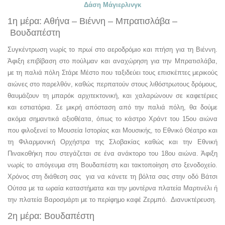
Δάση Μάγιερλινγκ
1η μέρα: Αθήνα – Βιέννη – Μπρατισλάβα –
Βουδαπέστη
Συγκέντρωση νωρίς το πρωί στο αεροδρόμιο και πτήση για τη Βιέννη.
Άφιξη επιβίβαση στο πούλμαν και αναχώρηση για την Μπρατισλάβα,
με τη παλιά πόλη Στάρε Μέστο που ταξιδεύει τους επισκέπτες μερικούς
αιώνες στο παρελθόν, καθώς περπατούν στους λιθόστρωτους δρόμους,
θαυμάζουν τη μπαρόκ αρχιτεκτονική, και χαλαρώνουν σε καφετέριες
και εστιατόρια. Σε μικρή απόσταση από την παλιά πόλη, θα δούμε
ακόμα σημαντικά αξιοθέατα, όπως το κάστρο Χράντ του 15ου αιώνα
που φιλοξενεί το Μουσεία Ιστορίας και Μουσικής, το Εθνικό Θέατρο και
τη Φιλαρμονική Ορχήστρα της Σλοβακίας καθώς και την Εθνική
Πινακοθήκη που στεγάζεται σε ένα ανάκτορο του 18ου αιώνα. Άφιξη
νωρίς το απόγευμα στη Βουδαπέστη και τακτοποίηση στο ξενοδοχείο.
Χρόνος στη διάθεση σας για να κάνετε τη βόλτα σας στην οδό Βάτσι
Ούτσα με τα ωραία καταστήματα και την μοντέρνα πλατεία Μαρτινέλι ή
την πλατεία Βαροσμάρτι με το περίφημο καφέ Ζερμπό. Διανυκτέρευση.
2η μέρα: Βουδαπέστη