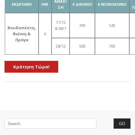
ΑΝΑΧ/
ΕΚΔΡΟΜΗ
ΗΜ
.
€ ΔΙΚΛΙΝΟ
€ ΜΟΝΟΚΛΙΝΟ
ΣΗ
Π
17/12
395
545
Βουδαπέστη,
& 08/1
Βιέννη &
6
Πράγα
28/12
585
765
Kράτηση Τώρα!