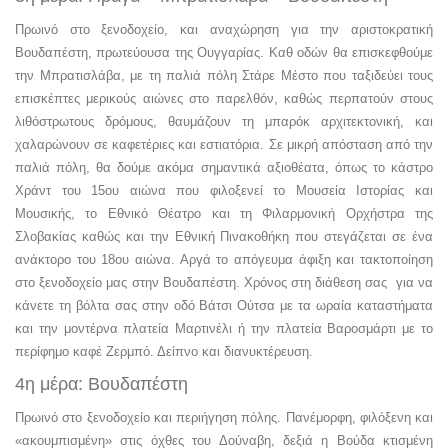
Πρωινό στο ξενοδοχείο, και αναχώρηση για την αριστοκρατική
Βουδαπέστη, πρωτεύουσα της Ουγγαρίας. Καθ οδών θα επισκεφθούμε
την Μπρατισλάβα, με τη παλιά πόλη Στάρε Μέστο που ταξιδεύει τους
επισκέπτες μερικούς αιώνες στο παρελθόν, καθώς περπατούν στους
λιθόστρωτους δρόμους, θαυμάζουν τη μπαρόκ αρχιτεκτονική, και
χαλαρώνουν σε καφετέριες και εστιατόρια. Σε μικρή απόσταση από την
παλιά πόλη, θα δούμε ακόμα σημαντικά αξιοθέατα, όπως το κάστρο
Χράντ του 15ου αιώνα που φιλοξενεί το Μουσεία Ιστορίας και
Μουσικής, το Εθνικό Θέατρο και τη Φιλαρμονική Ορχήστρα της
Σλοβακίας καθώς και την Εθνική Πινακοθήκη που στεγάζεται σε ένα
ανάκτορο του 18ου αιώνα. Αργά το απόγευμα άφιξη και τακτοποίηση
στο ξενοδοχείο μας στην Bουδαπέστη. Χρόνος στη διάθεση σας για να
κάνετε τη βόλτα σας στην οδό Βάτσι Ούτσα με τα ωραία καταστήματα
και την μοντέρνα πλατεία Μαρτινέλι ή την πλατεία Βαροσμάρτι με το
περίφημο καφέ Ζερμπό. Δείπνο και διανυκτέρευση.
4η μέρα: Bουδαπέστη
Πρωινό στο ξενοδοχείο και περιήγηση πόλης. Πανέμορφη, φιλόξενη και
«ακουμπισμένη» στις όχθες του Δούναβη, δεξιά η Βούδα κτισμένη