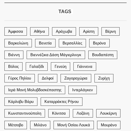
TAGS
Άμφισσα
Αθήνα
Αράχωβα
Αρίστη
Βέρνη
Βαρκελώνη
Βενετία
Βερσαλλίες
Βερόνα
Βιέννη
Βιεννέζικα Δάση Μάγιερλινγκ
Βουδαπέστη
Βόλος
Γαλαξίδι
Γενεύη
Γιάννενα
Γύρος Πηλίου
Δελφοί
Ζαγοροχώρια
Ζυρίχη
Ιερά Μονή Μολυβδοσκέπαστης
Ιντερλάγκεν
Κάρλοβυ Βάρυ
Καταρράκτες Ρήνου
Κωνσταντινούπολη
Κόνιτσα
Λοζάνη
Λουκέρνη
Μέτσοβο
Μιλάνο
Μονή Οσίου Λουκά
Μουράνο