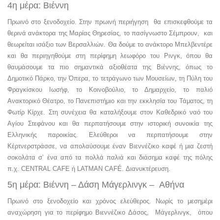
4η μέρα: Βιέννη
Πρωινό στο ξενοδοχείο. Στην πρωινή περιήγηση θα επισκεφθούμε τα
θερινά ανάκτορα της Μαρίας Θηρεσίας, το πασίγνωστο Σέμπρουν, και
θεωρείται ισάξιο των Βερσαλλιών. Θα δούμε το ανάκτορο Μπελβεντέρε
και θα περιηγηθούμε στη περίφημη λεωφόρο του Ρινγκ, όπου θα
θαυμάσουμε τα πιο σημαντικά αξιοθέατα της Βιέννης, όπως το
Δημοτικό Πάρκο, την Όπερα, το τετράγωνο των Μουσείων, τη Πύλη του
Φραγκίσκου Ιωσήφ, το Κοινοβούλιο, το Δημαρχείο, το παλιό
Ανακτορικό Θέατρο, το Πανεπιστήμιο και την εκκλησία του Τάματος, τη
Φωτίρ Κίρχε. Στη συνέχεια θα καταλήξουμε στον Καθεδρικό ναό του
Αγίου Στεφάνου και θα περπατήσουμε στην ιστορική συνοικία της
Ελληνικής παροικίας. Ελεύθεροι να περπατήσουμε στην
Κέρτνερστράσσε, να απολαύσουμε έναν Βιεννέζικο καφέ ή μια ζεστή
σοκολάτα σ’ ένα από τα πολλά παλιά και διάσημα καφέ της πόλης
π.χ. CENTRAL CAFE ή LATMAN CAFÉ. Διανυκτέρευση.
5η μέρα: Βιέννη – Δάση Μάγερλινγκ – Αθήνα
Πρωινό στο ξενοδοχείο και χρόνος ελεύθερος. Νωρίς το μεσημέρι
αναχώρηση για το περίφημο Βιεννέζικο Δάσος, Μάγερλινγκ, όπου