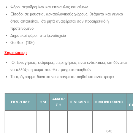
Φόροι αεροδρομίων και επίναυλος καυσίμων
Είσοδοι σε μουσεία, αρχαιολογικούς χώρους, θεάματα και γενικά
όπου απαιτείται, ότι ρητά αναφέρεται σαν προαιρετικό ή
προτεινόμενο
Δημοτικοί φόροι στα ξενοδοχεία
Go Box (10€)
Σημειώσεις:
Οι ξεναγήσεις, εκδρομές, περιηγήσεις είναι ενδεικτικές και δύναται
να αλλάξει η σειρά που θα πραγματοποιηθούν.
Το πρόγραμμα δύναται να πραγματοποιηθεί και αντίστροφα.
ΑΝΑΧ/
ΕΚΔΡΟΜΗ
ΗΜ
.
€ ΔΙΚΛΙΝΟ
€ ΜΟΝΟΚΛΙΝΟ
ΣΗ
Π
645