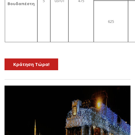
5
03/01
475
Βουδαπέστη
625
Kράτηση Τώρα!