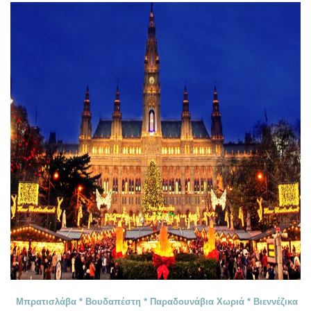
Μπρατισλάβα * Βουδαπέστη * Παραδουνάβια Χωριά * Βιεννέζικα