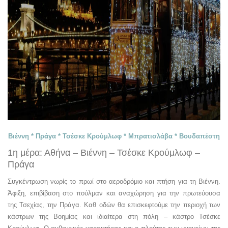
Βιέννη * Πράγα * Τσέσκε Κρούμλωφ * Μπρατισλάβα * Βουδαπέστη
1η μέρα: Αθήνα – Βιέννη – Τσέσκε Κρούμλωφ –
Πράγα
Συγκέντρωση νωρίς το πρωί στο αεροδρόμιο και πτήση για τη Βιέννη.
Άφιξη, επιβίβαση στο πούλμαν και αναχώρηση για την πρωτεύουσα
της Τσεχίας, την Πράγα. Καθ οδών θα επισκεφτούμε την περιοχή των
κάστρων της Βοημίας και ιδιαίτερα στη πόλη – κάστρο Τσέσκε