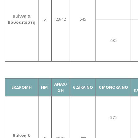
Βιέννη &
5
23/12
545
Βουδαπέστη
685
ΑΝΑΧ/
ΕΚΔΡΟΜΗ
ΗΜ
.
€ ΔΙΚΛΙΝΟ
€ ΜΟΝΟΚΛΙΝΟ
ΣΗ
Π
575
Βιέννη &