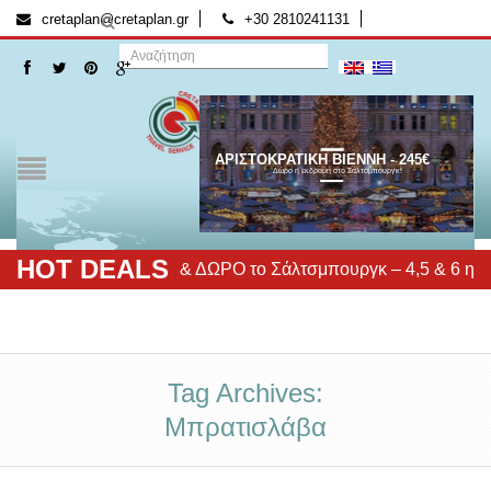
[:el]
[:]
cretaplan@cretaplan.gr
+30 2810241131
ΑΡΙΣΤΟΚΡΑΤΙΚΗ ΒΙΕΝΝΗ - 245€
Δώρο η εκδρομή στο Σάλτσμπουργκ!
HOT DEALS
κρατική Βιέννη & ΔΩΡΟ το Σάλτσμπουργκ – 4,5 & 6 ημέρες – 
Tag Archives:
Μπρατισλάβα