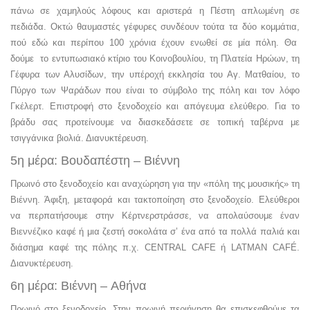
πάνω σε χαμηλούς λόφους και αριστερά η Πέστη απλωμένη σε
πεδιάδα. Οκτώ θαυμαστές γέφυρες συνδέουν τούτα τα δύο κομμάτια,
πού εδώ και περίπου 100 χρόνια έχουν ενωθεί σε μία πόλη. Θα
δούμε το εντυπωσιακό κτίριο του Κοινοβουλίου, τη Πλατεία Ηρώων, τη
Γέφυρα των Αλυσίδων, την υπέροχή εκκλησία του Αγ. Ματθαίου, το
Πύργο των Ψαράδων που είναι το σύμβολο της πόλη και τον λόφο
Γκέλερτ. Επιστροφή στο ξενοδοχείο και απόγευμα ελεύθερο. Για το
βράδυ σας προτείνουμε να διασκεδάσετε σε τοπική ταβέρνα με
τσιγγάνικα βιολιά. Διανυκτέρευση.
5η μέρα: Bουδαπέστη – Βιέννη
Πρωινό στο ξενοδοχείο και αναχώρηση για την «πόλη της μουσικής» τη
Βιέννη. Άφιξη, μεταφορά και τακτοποίηση στο ξενοδοχείο. Ελεύθεροι
να περπατήσουμε στην Κέρτνερστράσσε, να απολαύσουμε έναν
Βιεννέζικο καφέ ή μια ζεστή σοκολάτα σ’ ένα από τα πολλά παλιά και
διάσημα καφέ της πόλης π.χ. CENTRAL CAFE ή LATMAN CAFÉ.
Διανυκτέρευση.
6η μέρα: Βιέννη – Αθήνα
Πρωινό στο ξενοδοχείο. Στην πρωινή περιήγηση θα επισκεφθούμε τα