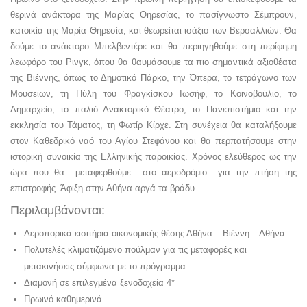
θερινά ανάκτορα της Μαρίας Θηρεσίας, το πασίγνωστο Σέμπρουν,
κατοικία της Μαρία Θηρεσία, και θεωρείται ισάξιο των Βερσαλλιών. Θα
δούμε το ανάκτορο Μπελβεντέρε και θα περιηγηθούμε στη περίφημη
λεωφόρο του Ρινγκ, όπου θα θαυμάσουμε τα πιο σημαντικά αξιοθέατα
της Βιέννης, όπως το Δημοτικό Πάρκο, την Όπερα, το τετράγωνο των
Μουσείων, τη Πύλη του Φραγκίσκου Ιωσήφ, το Κοινοβούλιο, το
Δημαρχείο, το παλιό Ανακτορικό Θέατρο, το Πανεπιστήμιο και την
εκκλησία του Τάματος, τη Φωτίρ Κίρχε. Στη συνέχεια θα καταλήξουμε
στον Καθεδρικό ναό του Αγίου Στεφάνου και θα περπατήσουμε στην
ιστορική συνοικία της Ελληνικής παροικίας. Χρόνος ελεύθερος ως την
ώρα που θα μεταφερθούμε στο αεροδρόμιο για την πτήση της
επιστροφής. Άφιξη στην Αθήνα αργά τα βράδυ.
Περιλαμβάνονται:
Αεροπορικά εισιτήρια οικονομικής θέσης Αθήνα – Βιέννη – Αθήνα
Πολυτελές κλιματιζόμενο πούλμαν για τις μεταφορές και
μετακινήσεις σύμφωνα με το πρόγραμμα
Διαμονή σε επιλεγμένα ξενοδοχεία 4*
Πρωινό καθημερινά