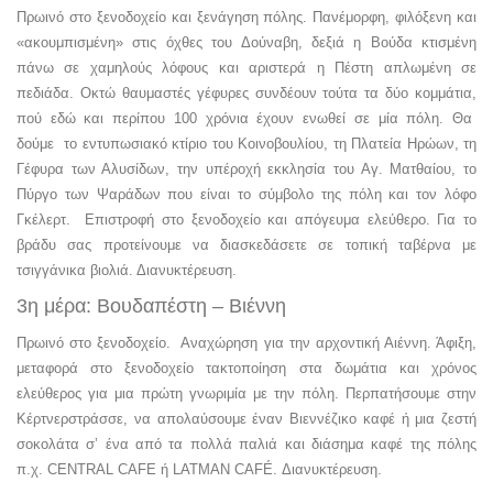
Πρωινό στο ξενοδοχείο και ξενάγηση πόλης. Πανέμορφη, φιλόξενη και
«ακουμπισμένη» στις όχθες του Δούναβη, δεξιά η Βούδα κτισμένη
πάνω σε χαμηλούς λόφους και αριστερά η Πέστη απλωμένη σε
πεδιάδα. Οκτώ θαυμαστές γέφυρες συνδέουν τούτα τα δύο κομμάτια,
πού εδώ και περίπου 100 χρόνια έχουν ενωθεί σε μία πόλη. Θα
δούμε το εντυπωσιακό κτίριο του Κοινοβουλίου, τη Πλατεία Ηρώων, τη
Γέφυρα των Αλυσίδων, την υπέροχή εκκλησία του Αγ. Ματθαίου, το
Πύργο των Ψαράδων που είναι το σύμβολο της πόλη και τον λόφο
Γκέλερτ. Επιστροφή στο ξενοδοχείο και απόγευμα ελεύθερο. Για το
βράδυ σας προτείνουμε να διασκεδάσετε σε τοπική ταβέρνα με
τσιγγάνικα βιολιά. Διανυκτέρευση.
3η μέρα: Βουδαπέστη – Βιέννη
Πρωινό στο ξενοδοχείο. Αναχώρηση για την αρχοντική Αιέννη. Άφιξη,
μεταφορά στο ξενοδοχείο τακτοποίηση στα δωμάτια και χρόνος
ελεύθερος για μια πρώτη γνωριμία με την πόλη. Περπατήσουμε στην
Κέρτνερστράσσε, να απολαύσουμε έναν Βιεννέζικο καφέ ή μια ζεστή
σοκολάτα σ’ ένα από τα πολλά παλιά και διάσημα καφέ της πόλης
π.χ. CENTRAL CAFE ή LATMAN CAFÉ. Διανυκτέρευση.