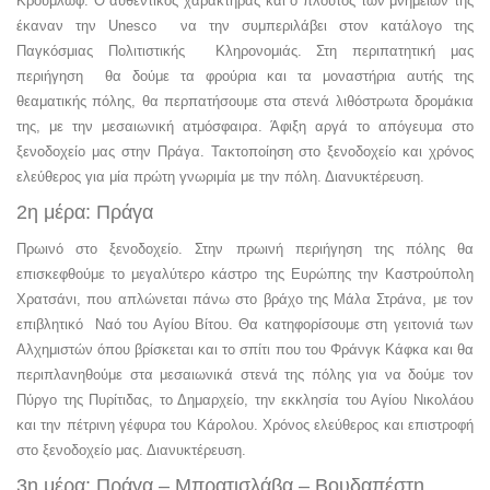
Κρούμλωφ. Ο αυθεντικός χαρακτήρας και ο πλούτος των μνημείων της
έκαναν την Unesco να την συμπεριλάβει στον κατάλογο της
Παγκόσμιας Πολιτιστικής Κληρονομιάς. Στη περιπατητική μας
περιήγηση θα δούμε τα φρούρια και τα μοναστήρια αυτής της
θεαματικής πόλης, θα περπατήσουμε στα στενά λιθόστρωτα δρομάκια
της, με την μεσαιωνική ατμόσφαιρα. Άφιξη αργά το απόγευμα στο
ξενοδοχείο μας στην Πράγα. Τακτοποίηση στο ξενοδοχείο και χρόνος
ελεύθερος για μία πρώτη γνωριμία με την πόλη. Διανυκτέρευση.
2η μέρα: Πράγα
Πρωινό στο ξενοδοχείο. Στην πρωινή περιήγηση της πόλης θα
επισκεφθούμε το μεγαλύτερο κάστρο της Ευρώπης την Καστρούπολη
Χρατσάνι, που απλώνεται πάνω στο βράχο της Μάλα Στράνα, με τον
επιβλητικό Ναό του Αγίου Βίτου. Θα κατηφορίσουμε στη γειτονιά των
Αλχημιστών όπου βρίσκεται και το σπίτι που του Φράνγκ Κάφκα και θα
περιπλανηθούμε στα μεσαιωνικά στενά της πόλης για να δούμε τον
Πύργο της Πυρίτιδας, το Δημαρχείο, την εκκλησία του Αγίου Νικολάου
και την πέτρινη γέφυρα του Κάρολου. Χρόνος ελεύθερος και επιστροφή
στο ξενοδοχείο μας. Διανυκτέρευση.
3η μέρα: Πράγα – Μπρατισλάβα – Bουδαπέστη