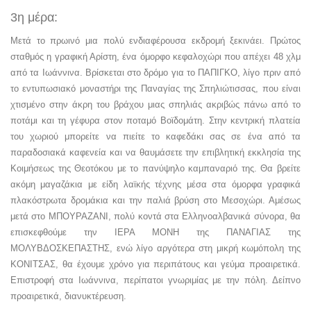
3η μέρα:
Μετά το πρωινό μια πολύ ενδιαφέρουσα εκδρομή ξεκινάει. Πρώτος
σταθμός η γραφική Αρίστη, ένα όμορφο κεφαλοχώρι που απέχει 48 χλμ
από τα Ιωάννινα. Βρίσκεται στο δρόμο για το ΠΑΠΙΓΚΟ, λίγο πριν από
το εντυπωσιακό μοναστήρι της Παναγίας της Σπηλιώτισσας, που είναι
χτισμένο στην άκρη του βράχου μιας σπηλιάς ακριβώς πάνω από το
ποτάμι και τη γέφυρα στον ποταμό Βοϊδομάτη. Στην κεντρική πλατεία
του χωριού μπορείτε να πιείτε το καφεδάκι σας σε ένα από τα
παραδοσιακά καφενεία και να θαυμάσετε την επιβλητική εκκλησία της
Κοιμήσεως της Θεοτόκου με το πανύψηλο καμπαναριό της. Θα βρείτε
ακόμη μαγαζάκια με είδη λαϊκής τέχνης μέσα στα όμορφα γραφικά
πλακόστρωτα δρομάκια και την παλιά βρύση στο Μεσοχώρι. Αμέσως
μετά στο ΜΠΟΥΡΑΖΑΝΙ, πολύ κοντά στα Ελληνοαλβανικά σύνορα, θα
επισκεφθούμε την ΙΕΡΑ ΜΟΝΗ της ΠΑΝΑΓΙΑΣ της
ΜΟΛΥΒΔΟΣΚΕΠΑΣΤΗΣ, ενώ λίγο αργότερα στη μικρή κωμόπολη της
ΚΟΝΙΤΣΑΣ, θα έχουμε χρόνο για περιπάτους και γεύμα προαιρετικά.
Επιστροφή στα Ιωάννινα, περίπατοι γνωριμίας με την πόλη. Δείπνο
προαιρετικά, διανυκτέρευση.