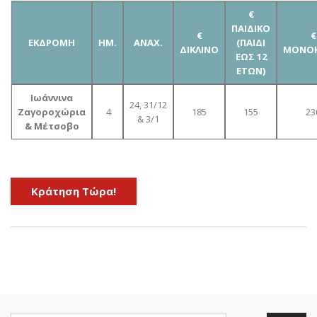
€
ΠΑΙΔΙΚΟ
€
€
ΕΚΔΡΟΜΗ
ΗΜ.
ΑΝΑΧ.
(ΠΑΙΔΙ
ΔΙΚΛΙΝΟ
ΜΟΝΟΚ
ΕΩΣ 12
ΕΤΩΝ)
Ιωάννινα
24, 31/12
Ζαγοροχώρια
4
185
155
23
& 3/1
& Μέτσοβο
Kράτηση Τώρα!