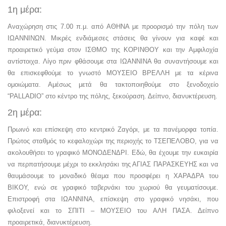
1η μέρα:
Αναχώρηση στις 7.00 π.μ. από ΑΘΗΝΑ με προορισμό την πόλη των
ΙΩΑΝΝΙΝΩΝ. Μικρές ενδιάμεσες στάσεις θα γίνουν για καφέ και
προαιρετικό γεύμα στον ΙΣΘΜΟ της ΚΟΡΙΝΘΟΥ και την Αμφιλοχία
αντίστοιχα. Λίγο πριν φθάσουμε στα ΙΩΑΝΝΙΝΑ θα συναντήσουμε και
θα επισκεφθούμε το γνωστό ΜΟΥΣΕΙΟ ΒΡΕΛΛΗ με τα κέρινα
ομοιώματα. Αμέσως μετά θα τακτοποιηθούμε στο ξενοδοχείο
“PALLADIO” στο κέντρο της πόλης, ξεκούραση. Δείπνο, διανυκτέρευση.
2η μέρα:
Πρωινό και επίσκεψη στο κεντρικό Ζαγόρι, με τα πανέμορφα τοπία.
Πρώτος σταθμός το κεφαλοχώρι της περιοχής το ΤΣΕΠΕΛΟΒΟ, για να
ακολουθήσει το γραφικό ΜΟΝΟΔΕΝΔΡΙ. Εδώ, θα έχουμε την ευκαιρία
να περπατήσουμε μέχρι το εκκλησάκι της ΑΓΙΑΣ ΠΑΡΑΣΚΕΥΗΣ και να
θαυμάσουμε το μοναδικό θέαμα που προσφέρει η ΧΑΡΑΔΡΑ του
ΒΙΚΟΥ, ενώ σε γραφικό ταβερνάκι του χωριού θα γευματίσουμε.
Επιστροφή στα ΙΩΑΝΝΙΝΑ, επίσκεψη στο γραφικό νησάκι, που
φιλοξενεί και το ΣΠΙΤΙ – ΜΟΥΣΕΙΟ του ΑΛΗ ΠΑΣΑ. Δείπνο
προαιρετικά, διανυκτέρευση.