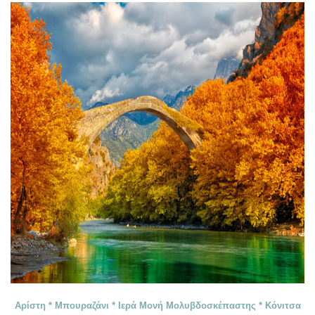
Αρίστη * Μπουραζάνι * Ιερά Μονή Μολυβδοσκέπαστης * Κόνιτσα