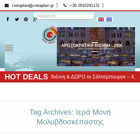
[:el]
[:]
cretaplan@cretaplan.gr
+30 2810241131
ΑΡΙΣΤΟΚΡΑΤΙΚΗ ΒΙΕΝΝΗ - 245€
Δώρο η εκδρομή στο Σάλτσμπουργκ!
HOT DEALS
Αριστοκρατική Βιέννη & ΔΩΡΟ το Σάλτσμπουργκ – 4,5 & 6
Tag Archives: Ιερά Μονή
Μολυβδοσκέπαστης