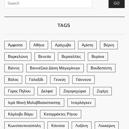
TAGS
Άμφισσα
Αθήνα
Αράχωβα
Αρίστη
Βέρνη
Βαρκελώνη
Βενετία
Βερσαλλίες
Βερόνα
Βιέννη
Βιεννέζικα Δάση Μάγιερλινγκ
Βουδαπέστη
Βόλος
Γαλαξίδι
Γενεύη
Γιάννενα
Γύρος Πηλίου
Δελφοί
Ζαγοροχώρια
Ζυρίχη
Ιερά Μονή Μολυβδοσκέπαστης
Ιντερλάγκεν
Κάρλοβυ Βάρυ
Καταρράκτες Ρήνου
Κωνσταντινούπολη
Κόνιτσα
Λοζάνη
Λουκέρνη