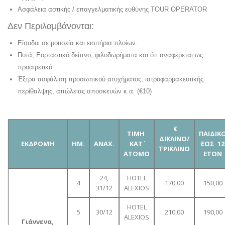
Ασφάλεια αστικής / επαγγελματικής ευθύνης TOUR OPERATOR
Δεν Περιλαμβάνονται:
Είσοδοι σε μουσεία και εισιτήρια πλοίων.
Ποτά, Εορταστικό δείπνο, φιλοδωρήματα και ότι αναφέρεται ως
προαιρετικό
Έξτρα ασφάλιση προσωπικού ατυχήματος, ιατροφαρμακευτικής
περίθαλψης, απώλειας αποσκευών κ.α. (€10)
€
TIMH
ΠΑΙΔΙΚ
ΔΙΚΛΙΝΟ/
ΕΚΔΡΟΜΗ
ΗΜ.
ΑΝΑΧ.
KAT
΄
ΕΩΣ 12
ΤΡΙΚΛΙΝΟ
ATOMO
ΕΤΩΝ
24,
HOTEL
4
170,00
150,00
31/12
ALEXIOS
HOTEL
5
30/12
210,00
190,00
ALEXIOS
Γιάννενα,