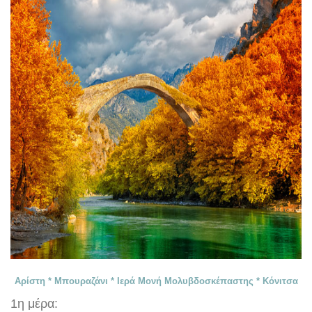
Αρίστη * Μπουραζάνι * Ιερά Μονή Μολυβδοσκέπαστης * Κόνιτσα
1η μέρα: