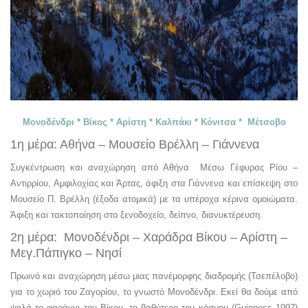
Μονοδένδρι * Βίκος * Αρίστη * Καλπάκι * Κόνιτσα * Μέτσοβο
1η μέρα: Αθήνα – Μουσείο Βρέλλη – Γιάννενα
Συγκέντρωση και αναχώρηση από Αθήνα Μέσω Γέφυρας Ρίου –
Αντιρρίου, Αμφιλοχίας και Άρτας, άφιξη στα Γιάννενα και επίσκεψη στο
Μουσείο Π. Βρέλλη (έξοδα ατομικά) με τα υπέροχα κέρινα ομοιώματα.
Άφιξη και τακτοποίηση στο ξενοδοχείο, δείπνο, διανυκτέρευση.
2η μέρα: Μονοδένδρι – Χαράδρα Βίκου – Αρίστη –
Μεγ.Πάπιγκο – Νησί
Πρωινό και αναχώρηση μέσω μιας πανέμορφης διαδρομής (Τσεπέλοβο)
για το χωριό του Ζαγορίου, το γνωστό Μονοδένδρι. Εκεί θα δούμε από
ψηλά το φαράγγι του Βίκου, το βαθύτερο του κόσμου (Guinness 1997)