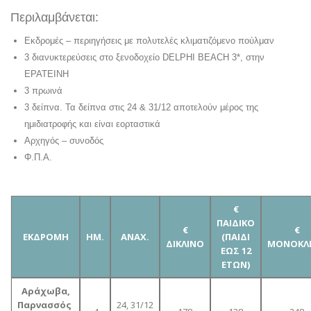
Περιλαμβάνεται:
Εκδρομές – περιηγήσεις με πολυτελές κλιματιζόμενο πούλμαν
3 διανυκτερεύσεις στο ξενοδοχείο DELPHI BEACH 3*, στην
ΕΡΑΤΕΙΝΗ
3 πρωινά
3 δείπνα. Τα δείπνα στις 24 & 31/12 αποτελούν μέρος της
ημιδιατροφής και είναι εορταστικά
Αρχηγός – συνοδός
Φ.Π.Α.
€
ΠΑΙΔΙΚΟ
€
€
ΕΚΔΡΟΜΗ
ΗΜ.
ΑΝΑΧ.
(ΠΑΙΔΙ
ΔΙΚΛΙΝΟ
ΜΟΝΟΚΛ
ΕΩΣ 12
ΕΤΩΝ)
Αράχωβα,
Παρνασσός
24, 31/12