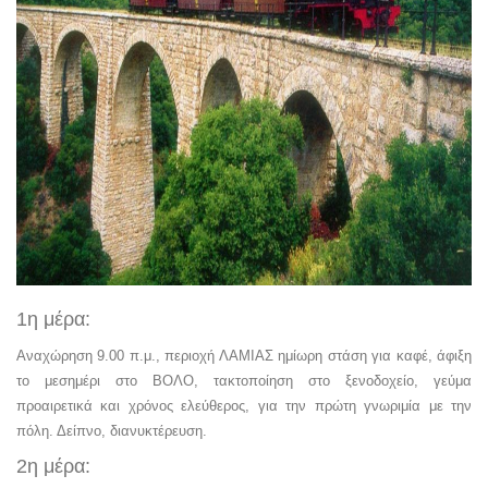
1η μέρα:
Αναχώρηση 9.00 π.μ., περιοχή ΛΑΜΙΑΣ ημίωρη στάση για καφέ, άφιξη
το μεσημέρι στο ΒΟΛΟ, τακτοποίηση στο ξενοδοχείο, γεύμα
προαιρετικά και χρόνος ελεύθερος, για την πρώτη γνωριμία με την
πόλη. Δείπνο, διανυκτέρευση.
2η μέρα: