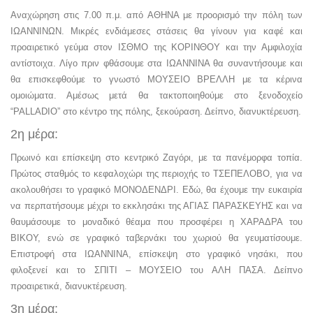
Αναχώρηση στις 7.00 π.μ. από ΑΘΗΝΑ με προορισμό την πόλη των
ΙΩΑΝΝΙΝΩΝ. Μικρές ενδιάμεσες στάσεις θα γίνουν για καφέ και
προαιρετικό γεύμα στον ΙΣΘΜΟ της ΚΟΡΙΝΘΟΥ και την Αμφιλοχία
αντίστοιχα. Λίγο πριν φθάσουμε στα ΙΩΑΝΝΙΝΑ θα συναντήσουμε και
θα επισκεφθούμε το γνωστό ΜΟΥΣΕΙΟ ΒΡΕΛΛΗ με τα κέρινα
ομοιώματα. Αμέσως μετά θα τακτοποιηθούμε στο ξενοδοχείο
“PALLADIO” στο κέντρο της πόλης, ξεκούραση. Δείπνο, διανυκτέρευση.
2η μέρα:
Πρωινό και επίσκεψη στο κεντρικό Ζαγόρι, με τα πανέμορφα τοπία.
Πρώτος σταθμός το κεφαλοχώρι της περιοχής το ΤΣΕΠΕΛΟΒΟ, για να
ακολουθήσει το γραφικό ΜΟΝΟΔΕΝΔΡΙ. Εδώ, θα έχουμε την ευκαιρία
να περπατήσουμε μέχρι το εκκλησάκι της ΑΓΙΑΣ ΠΑΡΑΣΚΕΥΗΣ και να
θαυμάσουμε το μοναδικό θέαμα που προσφέρει η ΧΑΡΑΔΡΑ του
ΒΙΚΟΥ, ενώ σε γραφικό ταβερνάκι του χωριού θα γευματίσουμε.
Επιστροφή στα ΙΩΑΝΝΙΝΑ, επίσκεψη στο γραφικό νησάκι, που
φιλοξενεί και το ΣΠΙΤΙ – ΜΟΥΣΕΙΟ του ΑΛΗ ΠΑΣΑ. Δείπνο
προαιρετικά, διανυκτέρευση.
3η μέρα: