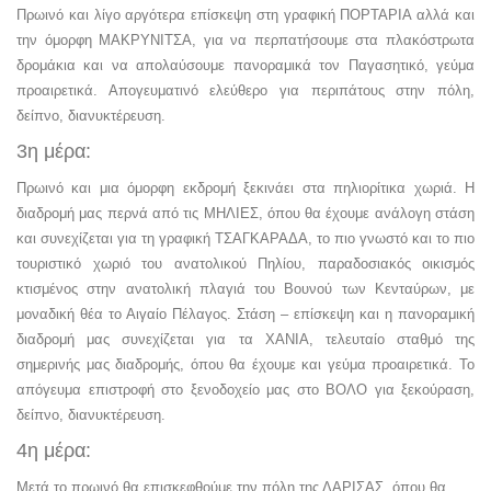
Πρωινό και λίγο αργότερα επίσκεψη στη γραφική ΠΟΡΤΑΡΙΑ αλλά και
την όμορφη ΜΑΚΡΥΝΙΤΣΑ, για να περπατήσουμε στα πλακόστρωτα
δρομάκια και να απολαύσουμε πανοραμικά τον Παγασητικό, γεύμα
προαιρετικά. Απογευματινό ελεύθερο για περιπάτους στην πόλη,
δείπνο, διανυκτέρευση.
3η μέρα:
Πρωινό και μια όμορφη εκδρομή ξεκινάει στα πηλιορίτικα χωριά. Η
διαδρομή μας περνά από τις ΜΗΛΙΕΣ, όπου θα έχουμε ανάλογη στάση
και συνεχίζεται για τη γραφική ΤΣΑΓΚΑΡΑΔΑ, το πιο γνωστό και το πιο
τουριστικό χωριό του ανατολικού Πηλίου, παραδοσιακός οικισμός
κτισμένος στην ανατολική πλαγιά του Βουνού των Κενταύρων, με
μοναδική θέα το Αιγαίο Πέλαγος. Στάση – επίσκεψη και η πανοραμική
διαδρομή μας συνεχίζεται για τα ΧΑΝΙΑ, τελευταίο σταθμό της
σημερινής μας διαδρομής, όπου θα έχουμε και γεύμα προαιρετικά. Το
απόγευμα επιστροφή στο ξενοδοχείο μας στο ΒΟΛΟ για ξεκούραση,
δείπνο, διανυκτέρευση.
4η μέρα:
Μετά το πρωινό θα επισκεφθούμε την πόλη της ΛAΡΙΣΑΣ, όπου θα