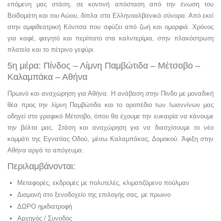
επόμενη μας στάση, σε κοντινή απόσταση από την ένωση του
Βοϊδομάτη και του Αώου, δίπλα στα Ελληνοαλβανικά σύνορα. Από εκεί
στην αμφιθεατρική Κόνιτσα που σφύζει από ζωή και ομορφιά. Χρόνος
για καφέ, φαγητό και περίπατο στα καλντερίμια, στην πλακόστρωτη
πλατεία και το πέτρινο γεφύρι.
5η μέρα: Πίνδος – Λίμνη Παμβώτιδα – Μέτσοβο –
Καλαμπάκα – Αθήνα
Πρωινό και αναχώρηση για Αθήνα. Η ανάβαση στην Πίνδο με μοναδική
θέα προς την λίμνη Παμβώτιδα και το οροπέδιο των Ιωαννίνων μας
οδηγεί στο γραφικό Μέτσοβο, όπου θα έχουμε την ευκαιρία να κάνουμε
την βόλτα μας. Στάση και αναχώρηση για να διασχίσουμε το νέο
κομμάτι της Εγνατίας Οδού, μέσω Καλαμπάκας, Δομοκού. Άφιξη στην
Αθήνα αργά το απόγευμα.
Περιλαμβάνονται:
Μεταφορές, εκδρομές με πολυτελές, κλιματιζόμενο πούλμαν
Διαμονή στο ξενοδοχείο της επιλογής σας, με πρωινο
ΔΩΡΟ ημιδιατροφή
Αρχηγός / Συνοδός