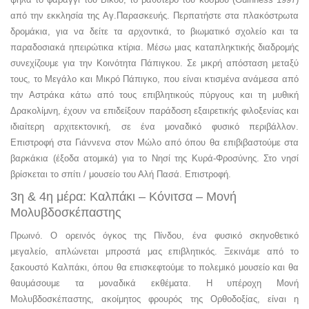
από την εκκλησία της Αγ.Παρασκευής. Περπατήστε στα πλακόστρωτα
δρομάκια, για να δείτε τα αρχοντικά, το βιωματικό σχολείο και τα
παραδοσιακά ηπειρώτικα κτίρια. Μέσω μιας καταπληκτικής διαδρομής
συνεχίζουμε για την Κοινότητα Πάπιγκου. Σε μικρή απόσταση μεταξύ
τους, το Μεγάλο και Μικρό Πάπιγκο, που είναι κτισμένα ανάμεσα από
την Αστράκα κάτω από τους επιβλητικούς πύργους και τη μυθική
Δρακολίμνη, έχουν να επιδείξουν παράδοση εξαιρετικής φιλοξενίας και
ιδιαίτερη αρχιτεκτονική, σε ένα μοναδικό φυσικό περιβάλλον.
Επιστροφή στα Γιάννενα στον Μώλο από όπου θα επιβιβαστούμε στα
βαρκάκια (έξοδα ατομικά) για το Νησί της Κυρά-Φροσύνης. Στο νησί
βρίσκεται το σπίτι / μουσείο του Αλή Πασά. Επιστροφή.
3η & 4η μέρα: Καλπάκι – Κόνιτσα – Μονή
Μολυβδοσκέπαστης
Πρωινό. Ο ορεινός όγκος της Πίνδου, ένα φυσικό σκηνοθετικό
μεγαλείο, απλώνεται μπροστά μας επιβλητικός. Ξεκινάμε από το
ξακουστό Καλπάκι, όπου θα επισκεφτούμε το πολεμικό μουσείο και θα
θαυμάσουμε τα μοναδικά εκθέματα. Η υπέροχη Μονή
Μολυβδοσκέπαστης, ακοίμητος φρουρός της Ορθοδοξίας, είναι η