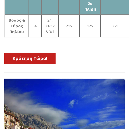
2o
ΠΑΙΔΙ)
Βόλος &
24,
Γύρος
4
31/12
215
125
275
Πηλίου
& 3/1
Kράτηση Τώρα!