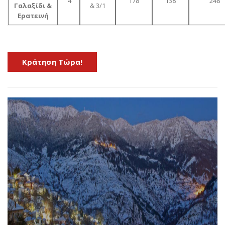
4
178
138
248
Γαλαξίδι &
& 3/1
Ερατεινή
Kράτηση Τώρα!