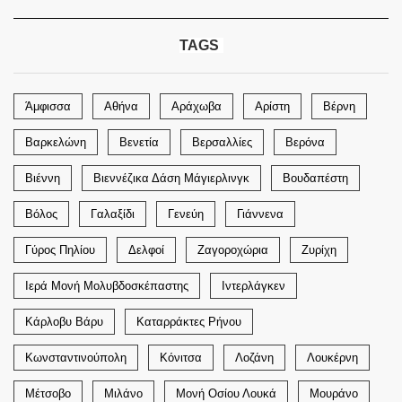
TAGS
Άμφισσα
Αθήνα
Αράχωβα
Αρίστη
Βέρνη
Βαρκελώνη
Βενετία
Βερσαλλίες
Βερόνα
Βιέννη
Βιεννέζικα Δάση Μάγιερλινγκ
Βουδαπέστη
Βόλος
Γαλαξίδι
Γενεύη
Γιάννενα
Γύρος Πηλίου
Δελφοί
Ζαγοροχώρια
Ζυρίχη
Ιερά Μονή Μολυβδοσκέπαστης
Ιντερλάγκεν
Κάρλοβυ Βάρυ
Καταρράκτες Ρήνου
Κωνσταντινούπολη
Κόνιτσα
Λοζάνη
Λουκέρνη
Μέτσοβο
Μιλάνο
Μονή Οσίου Λουκά
Μουράνο