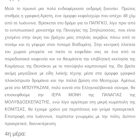
Μετά το πρωινό μια πολύ ενδιαφέρουσα εκδρομή ξεκινάει. Πρώτος
σταθμός η γραφική Αρίστη, ένα όμορφο κεφαλοχώρι που απέχει 48 χλμ
από τα Ιωάννινα. Βρίσκεται στο δρόμο για το ΠΑΠΙΓΚΟ, λίγο πριν από
το εντυπωσιακό μοναστήρι της Παναγίας της Σπηλιώτισσας, που είναι
χτισμένο στην άκρη του βράχου μιας σπηλιάς ακριβώς πάνω από το
ποτάμι και τη γέφυρα στον ποταμό Βοϊδομάτη. Στην κεντρική πλατεία
του χωριού μπορείτε να πιείτε το καφεδάκι σας σε ένα από τα
παραδοσιακά καφενεία και να θαυμάσετε την επιβλητική εκκλησία της
Κοιμήσεως της Θεοτόκου με το πανύψηλο καμπαναριό της. Θα βρείτε
ακόμη μαγαζάκια με είδη λαϊκής τέχνης μέσα στα όμορφα γραφικά
πλακόστρωτα δρομάκια και την παλιά βρύση στο Μεσοχώρι. Αμέσως
μετά στο ΜΠΟΥΡΑΖΑΝΙ, πολύ κοντά στα Ελληνοαλβανικά σύνορα, θα
επισκεφθούμε την ΙΕΡΑ ΜΟΝΗ της ΠΑΝΑΓΙΑΣ της
ΜΟΛΥΒΔΟΣΚΕΠΑΣΤΗΣ, ενώ λίγο αργότερα στη μικρή κωμόπολη της
ΚΟΝΙΤΣΑΣ, θα έχουμε χρόνο για περιπάτους και γεύμα προαιρετικά.
Επιστροφή στα Ιωάννινα, περίπατοι γνωριμίας με την πόλη. Δείπνο
προαιρετικά, διανυκτέρευση.
4η μέρα: