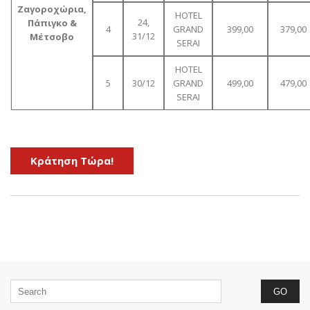
Ζαγοροχώρια,
HOTEL
24,
Πάπιγκο &
4
GRAND
399,00
379,00
31/12
Μέτσοβο
SERAI
HOTEL
5
30/12
GRAND
499,00
479,00
SERAI
Kράτηση Τώρα!